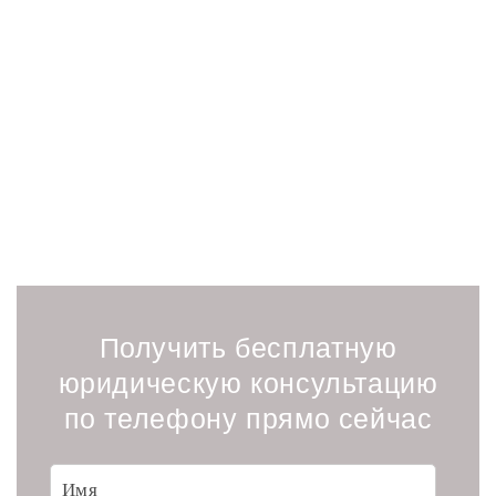
Урегулируйте арбитражные
споры без длительных судебных
процессов. Опытный юрист-
медиатор поможет найти
решение, сохранив время,
деньги и деловую репутацию.
Получить бесплатную
юридическую консультацию
по телефону прямо сейчас