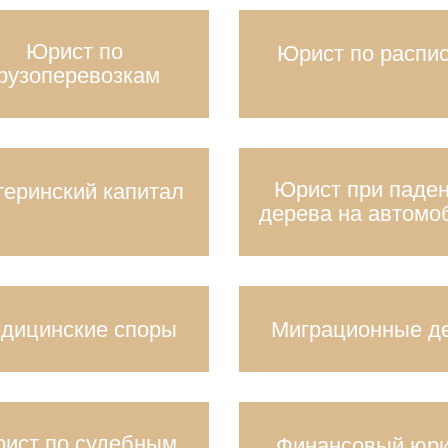
Юрист по
Юрист по распи
рузоперевозкам
Юрист при паде
еринский капитал
дерева на автомо
дицинские споры
Миграционные д
ист по судебным
Финансовый юри