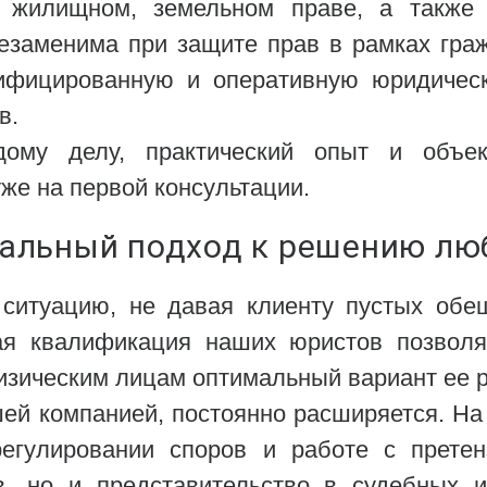
 жилищном, земельном праве, а также 
езаменима при защите прав в рамках граж
ифицированную и оперативную юридиче
в.
ому делу, практический опыт и объек
е на первой консультации.
альный подход к решению лю
ситуацию, не давая клиенту пустых обе
кая квалификация наших юристов позволя
изическим лицам оптимальный вариант ее 
шей компанией, постоянно расширяется. Н
егулировании споров и работе с прет
в, но и представительство в судебных и