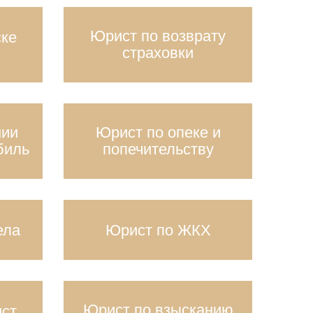
Юрист по возврату
ске
страховки
нии
Юрист по опеке и
биль
попечительству
ела
Юрист по ЖКХ
Юрист по взысканию
ст