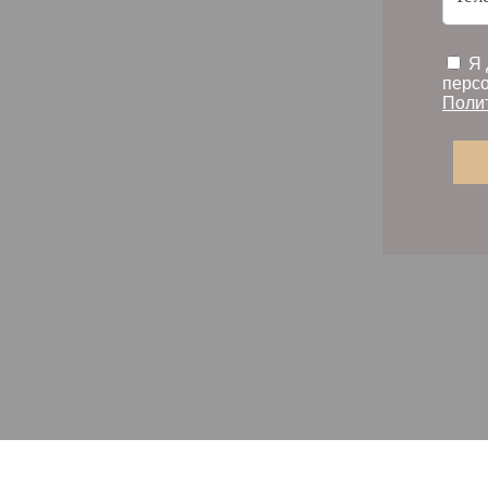
Я 
персо
Поли