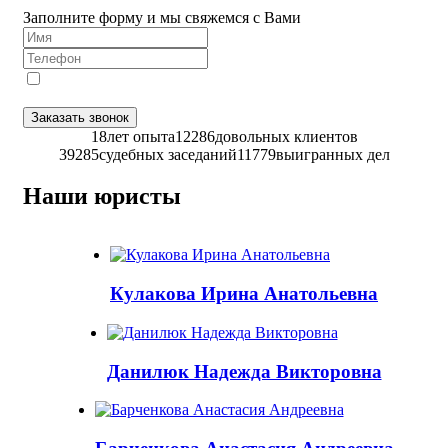
Заполните форму и мы свяжемся с Вами
Я даю
согласие
на обработку персональных данных в
соответствии с
Политикой конфиденциальности
Заказать звонок
18
лет опыта
12286
довольных клиентов
39285
судебных заседаний
11779
выигранных дел
Наши юристы
Кулакова Ирина Анатольевна
Данилюк Надежда Викторовна