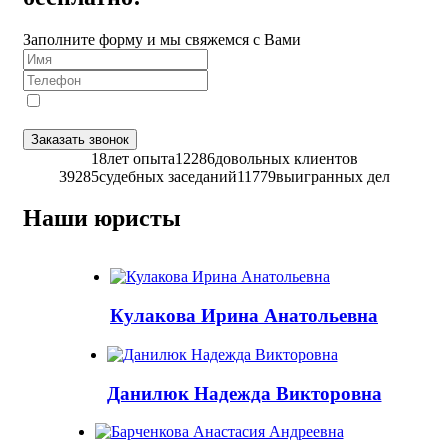
Заполните форму и мы свяжемся с Вами
Я даю
согласие
на обработку персональных данных в
соответствии с
Политикой конфиденциальности
Заказать звонок
18
лет опыта
12286
довольных клиентов
39285
судебных заседаний
11779
выигранных дел
Наши юристы
Кулакова Ирина Анатольевна
Данилюк Надежда Викторовна