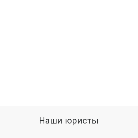
39285
СУДЕБНЫХ ЗАСЕДАНИЙ
11779
ВЫИГРАННЫХ ДЕЛ
Наши юристы