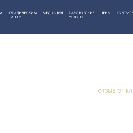
М
ЮРИДИЧЕСКИМ
МЕДИАЦИЯ
РИЭЛТОРСКИЕ
ЦЕНЫ
КОНТАКТ
ЛИЦАМ
УСЛУГИ
 от клиента Осипов
РАДЕ
>
О КОМПАНИИ
>
ОТЗЫВЫ
>
ОТЗЫВ ОТ КЛ