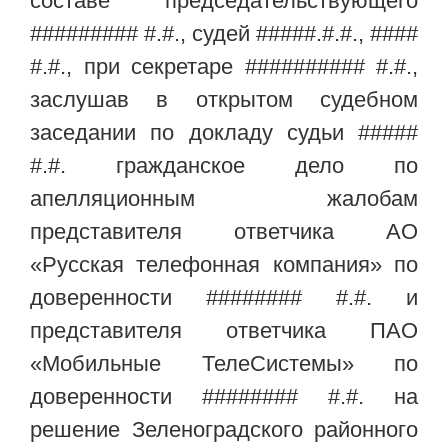
составе председательствующего
######### #.#., судей #####.#.#., ####
#.#., при секретаре ########## #.#.,
заслушав в открытом судебном
заседании по докладу судьи #####
#.#. гражданское дело по
апелляционным жалобам
представителя ответчика АО
«Русская телефонная компания» по
доверенности ######## #.#. и
представителя ответчика ПАО
«Мобильные ТелеСистемы» по
доверенности ######## #.#. на
решение Зеленоградского районного