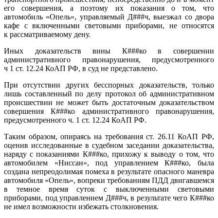
его совершения, а поэтому их показания о том, что
автомобиль «Опель», управляемый Д###ч, выезжал со двора
кафе с включенными световыми приборами, не относятся
к рассматриваемому дену.
Иных доказательств вины К###ко в совершении
административного правонарушения, предусмотренного
ч 1 ст. 12.24 КоАП РФ, в суд не представлено.
При отсутствии других бесспорных доказательств, только
лишь составленный по делу протокол об административном
происшествии не может быть достаточным доказательством
совершения К###ко административного правонарушения,
предусмотренного ч. 1 ст. 12.24 КоАП РФ.
Таким образом, опираясь на требования ст. 26.11 КоАП РФ,
оценив исследованные в судебном заседании доказательства,
наряду с показаниями К###ко, прихожу к выводу о том, что
автомобилем «Ниссан», под управлением К###ко, была
создана непреодолимая помеха в результате опасного маневра
автомобиля «Опель», вопреки требованиям ПДД двигавшемся
в темное время суток с выключенными световыми
приборами, под управлением Д###ч, в результате чего К###ко
не имел возможности избежать столкновения.