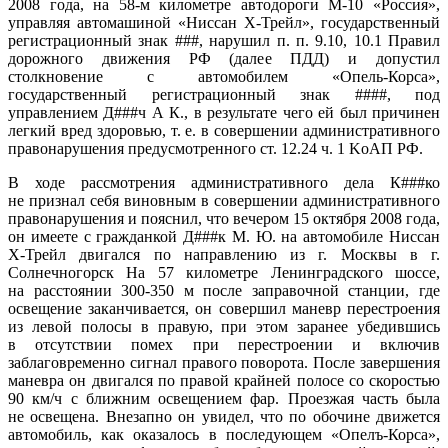
2008 года, на 58-м километре автодороги М-10 «Россия»,
управляя автомашиной «Ниссан X-Трейл», государственный
регистрационный знак ###, нарушил п. п. 9.10, 10.1 Правил
дорожного движения РФ (далее ПДД) и допустил
столкновение с автомобилем «Опель-Корса»,
государственный регистрационный знак ####, под
управлением Д###ч А К., в результате чего ей был причинен
легкий вред здоровью, т. е. в совершении административного
правонарушения предусмотренного ст. 12.24 ч. 1 KoAП РФ.
В ходе рассмотрения административного дела К###ко
не признал себя виновным в совершении административного
правонарушения и пояснил, что вечером 15 октября 2008 года,
он имеете с гражданкой Д###к М. Ю. на автомобиле Ниссан
X-Трейл двигался по направлению из г. Москвы в г.
Солнечногорск На 57 километре Ленинградского шоссе,
на расстоянии 300-350 м после заправочной станции, где
освещение заканчивается, он совершил маневр перестроения
из левой полосы в правую, при этом заранее убедившись
в отсутствии помех при перестроении и включив
заблаговременно сигнал правого поворота. После завершения
маневра он двигался по правой крайней полосе со скоростью
90 км/ч с ближним освещением фар. Проезжая часть была
не освещена. Внезапно он увидел, что по обочине движется
автомобиль, как оказалось в последующем «Опелъ-Корса»,