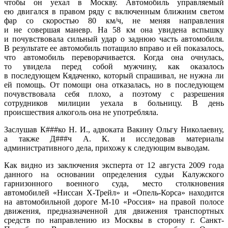
чтобы он уехал в Москву. Автомобиль управляемый
ею двигался в правом ряду с включенным ближним светом
фар со скоростью 80 км/ч, не меняя направления
и не совершая маневр. На 58 км она увидена вспышку
и почувствовала сильный удар о заднюю часть автомобиля.
В результате ее автомобиль потащило вправо и ей показалось,
что автомобиль переворачивается. Когда она очнулась,
то увидела перед собой мужчину, как оказалось
в последующем Кядаченко, который спрашивал, не нужна ли
ей помощь. От помощи она отказалась, но в последующем
почувствовала себя плохо, а поэтому с разрешения
сотрудников милиции уехала в больницу. В день
происшествия алкоголь она не употребляла.
Заслушав К###ко Н. И., адвоката Вакину Ольгу Николаевну,
а также Д###ч А. К. и исследовав материалы
административного дела, прихожу к следующим выводам.
Как видно из заключения эксперта от 12 августа 2009 года
данного на основании определения судьи Калужского
гарнизонного военного суда, место столкновения
автомобилей «Ниссан Х-Трейл» и «Опель-Корса» находится
на автомобильной дороге М-10 «Россия» на правой полосе
движения, предназначенной для движения транспортных
средств по направлению из Москвы в сторону г. Санкт-