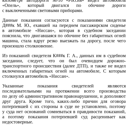
километре автодороги М-10 «Россия» видел автомобиль
«Опель», который двигался по обочине дороги
с выключенными световыми приборами.
Данные показания согласуются с показаниями свидетеля
Д###к М. Ю., ехавшей на переднем пассажирском сиденье
в автомобиле «Ниссан», которая в судебном заседании
пояснила, что двигавшаяся по обочине без габаритных огней
машина, стала вдруг резко выезжать па дорогу, после чего
произошло столкновение.
Из показаний свидетеля К###к Г. А., данных им в судебном
заседании, следует, что он был очевидцем дорожно-
транспортного происшествия (далее ДТП), и также не видел
включенных габаритных огней на автомобиле, С которым
столкнулся автомобиль «Ниссан».
Указанные показания свидетелей являются
последовательными на протяжении всего производства
по делу об административном правонарушении, и дополняют
друг друга. Кроме того, каких-либо причин для оговора
потерпевшей с их стороны в суде не установлено, поэтому
у суда нет оснований сомневаться в правдивости показаний,
а поэтому показания потерпевшей суд расценивает как
недостоверные.