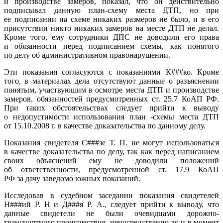
и производстве замеров, показал, что он действительно
подписывал данную план-схему места ДТП, но при
ее подписании на схеме никаких размеров не было, и в его
присутствии никто никаких замеров на месте ДТП не делал.
Кроме того, ему сотрудники ДПС не доводили его права
и обязанности перед подписанием схемы, как понятого
по делу об административном правонарушении.
Эти показания согласуются с показаниями К###ко. Кроме
того, в материалах дела отсутствуют данные о разъяснении
понятым, участвуюшим в осмотре места ДТП и производстве
замеров, обязанностей предусмотренных ст. 25.7 КоАП РФ.
При таких обстоятельствах следует прийти к выводу
о недопустимости использования план -схемы места ДТП
от 15.10.2008 г. в качестве доказательства по данному делу.
Показания свидетеля С###зе Т. П. не могут использоваться
в качестве доказательства по делу, так как перед написанием
своих объяснений ему не доводили положений
об ответственности, предусмотренной ст. 17.9 КоАП
РФ за дачу заведомо южных показаний.
Исследовав в судебном заседании показания свидетелей
Н###ий Р. Н и Д###я Р. А., следует прийти к выводу, что
данные свидетели не были очевидцами дорожно-
транспортного происшествия, непосредственно до и в момент