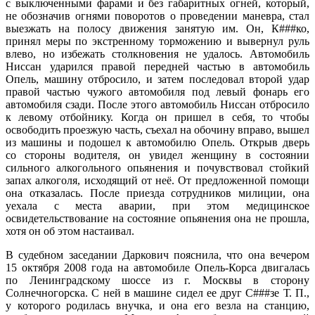
с выключенными фарами и без габаритных огней, который,
не обозначив огнями поворотов о проведении маневра, стал
выезжать на полосу движения занятую им. Он, К###ко,
принял меры по экстренному торможению и вывернул руль
влево, но избежать столкновения не удалось. Автомобиль
Ниссан ударился правой передней частью в автомобиль
Опель, машину отбросило, и затем последовал второй удар
правой частью чужого автомобиля под левый фонарь его
автомобиля сзади. После этого автомобиль Ниссан отбросило
к левому отбойнику. Когда он пришел в себя, то чтобы
освободить проезжую часть, съехал на обочину вправо, вышел
из машины и подошел к автомобилю Опель. Открыв дверь
со стороны водителя, он увидел женщину в состоянии
сильного алкогольного опьянения и почувствовал стойкий
запах алкоголя, исходящий от неё. От предложенной помощи
она отказалась. После приезда сотрудников милиции, она
уехала с места аварии, при этом медицинское
освидетельствование на состояние опьянения она не прошла,
хотя он об этом настаивал.
В судебном заседании Даркович пояснила, что она вечером
15 октября 2008 года на автомобиле Опель-Корса двигалась
по Ленинградскому шоссе из г. Москвы в сторону
Солнечногорска. С ней в машине сидел ее друг С###зе Т. П.,
у которого родилась внучка, и она его везла на станцию,