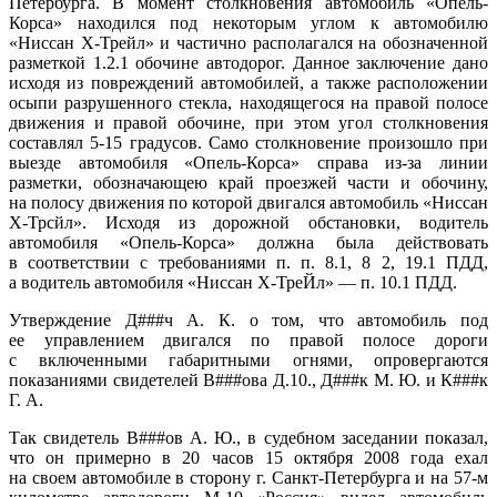
Петербурга. В момент столкновения автомобиль «Опель-
Корса» находился под некоторым углом к автомобилю
«Ниссан Х-Трейл» и частично располагался на обозначенной
разметкой 1.2.1 обочине автодорог. Данное заключение дано
исходя из повреждений автомобилей, а также расположении
осыпи разрушенного стекла, находящегося на правой полосе
движения и правой обочине, при этом угол столкновения
составлял 5-15 градусов. Само столкновение произошло при
выезде автомобиля «Опель-Корса» справа из-за линии
разметки, обозначающею край проезжей части и обочину,
на полосу движения по которой двигался автомобиль «Ниссан
X-Трсйл». Исходя из дорожной обстановки, водитель
автомобиля «Опель-Корса» должна была действовать
в соответствии с требованиями п. п. 8.1, 8 2, 19.1 ПДД,
а водитель автомобиля «Ниссан Х-ТреЙл» — п. 10.1 ПДД.
Утверждение Д###ч А. К. о том, что автомобиль под
ее управлением двигался по правой полосе дороги
с включенными габаритными огнями, опровергаются
показаниями свидетелей В###ова Д.10., Д###к М. Ю. и К###к
Г. А.
Так свидетель В###ов А. Ю., в судебном заседании показал,
что он примерно в 20 часов 15 октября 2008 года ехал
на своем автомобиле в сторону г. Санкт-Петербурга и на 57-м