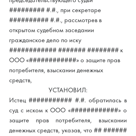
председательствующего судьи
######### #.#., при секретаре
########## #.#., рассмотрев в
открытом судебном заседании
гражданское дело по иску
############ ####### ######## к
ООО «############» о защите прав
потребителя, взыскании денежных
средств,
УСТАНОВИЛ:
Истец ########### #.#. обратилась в
суд с иском к ООО «############» о
защите прав потребителя, взыскании
денежных средств, указав, что ## ######