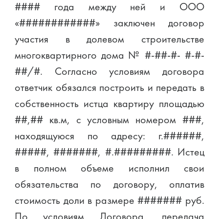
#### года между ней и ООО
«############» заключен договор
участия в долевом строительстве
многоквартирного дома № #-##-#- #-#-
##/#. Согласно условиям договора
ответчик обязался построить и передать в
собственность истца квартиру площадью
##,## кв.м, с условным номером ###,
находящуюся по адресу: г.######,
#####, #######, #.#########. Истец
в полном объеме исполнил свои
обязательства по договору, оплатив
стоимость доли в размере ####### руб.
По условиям Договора, передача