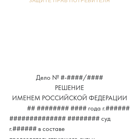
ЗАЩИТЕ ПРАВ ПОТРЕБИТЕЛЯ
Дело № #-####/####
РЕШЕНИЕ
ИМЕНЕМ РОССИЙСКОЙ ФЕДЕРАЦИИ
## ######## #### года г.######
############## ######## суд
г.###### в составе