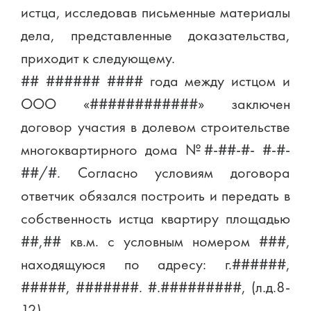
истца, исследовав письменные материалы
дела, представленные доказательства,
приходит к следующему.
## ###### #### года между истцом и
ООО «############» заключен
договор участия в долевом строительстве
многоквартирного дома №#-##-#- #-#-
##/#. Согласно условиям договора
ответчик обязался построить и передать в
собственность истца квартиру площадью
##,## кв.м. с условным номером ###,
находящуюся по адресу: г.######,
#####, #######. #.#########, (л.д.8-
12).