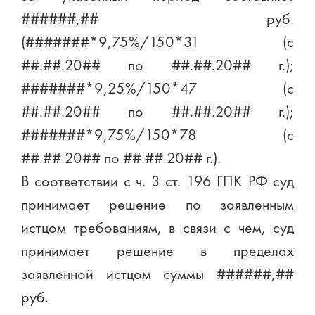
######,## руб.
(#######*9,75%/150*31 (с
##.##.20## по ##.##.20## г.);
#######*9,25%/150*47 (с
##.##.20## по ##.##.20## г.);
#######*9,75%/150*78 (с
##.##.20## по ##.##.20## г.).
В соответствии с ч. 3 ст. 196 ГПК РФ суд
принимает решение по заявленным
истцом требованиям, в связи с чем, суд
принимает решение в пределах
заявленной истцом суммы ######,##
руб.