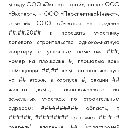
между ООО «Экспертстрой», ранее ООО
«Эксперт», и ООО «ПерспективаИнвест»,
ответчик ООО обязался не позднее
##.##.20## г. передать участнику
долевого строительства однокомнатную
квартиру с условным номером ###,
номер на площадке #, площадью всех
помещений ##,## кв.м, расположенную
на ## этаже, в корпусе #, секции ##
жилого дома, расположенного на
земельных участках по строительным
адресам: ########## область, г.
######, ######### пр-т, мкр. ##-# (#
очередь), владение ## (кадастровый