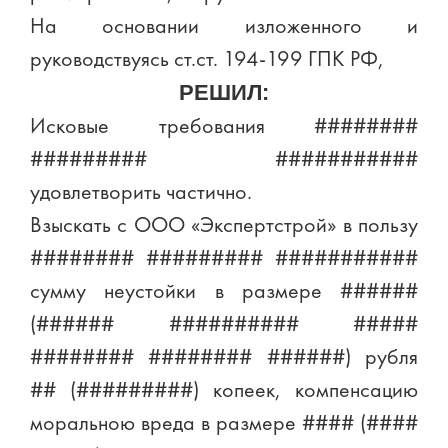
На основании изложенного и
руководствуясь ст.ст. 194-199 ГПК РФ,
РЕШИЛ:
Исковые требования ########
######### ###########
удовлетворить частично.
Взыскать с ООО «Экспертстрой» в пользу
######## ######### ###########
сумму неустойки в размере ######
(###### ########## #####
######## ######## ######) рубля
## (#########) копеек, компенсацию
моральною вреда в размере #### (####