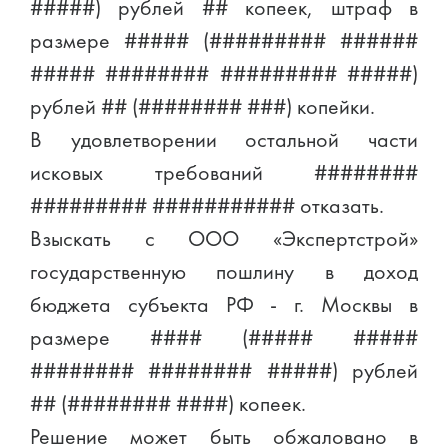
#####) рублей ## копеек, штраф в
размере ##### (######### ######
##### ######## ######### #####)
рублей ## (######## ###) копейки.
В удовлетворении остальной части
исковых требований ########
######### ########### отказать.
Взыскать с ООО «Экспертстрой»
государственную пошлину в доход
бюджета субъекта РФ - г. Москвы в
размере #### (##### #####
######## ######## #####) рублей
## (######## ####) копеек.
Решение может быть обжаловано в