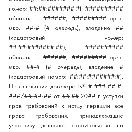
номер: ##:##:#######:#); ##########
область, г. ######, ######### пр-т,
мкр. ##-# (# очередь), владение ##
(кадастровый номер:
##:##:#######:##); ##########
область, г. ######, ######### пр-т,
мкр. ##-# (# очередь), владение #
(кадастровый номер: ##:##:#######:#).
На основании договора № #-###-##-#-
###/##-##-## от ##.##.20## г. уступки
прав требований к истцу перешли все
права требования, принадлежащие
участнику долевого строительства по