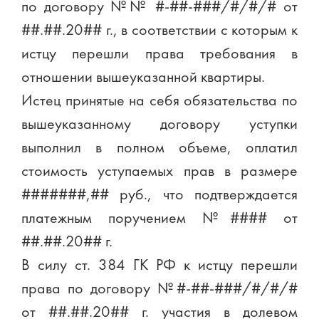
по договору №№ #-##-###/#/#/# от
##.##.20## г., в соответствии с которым к
истцу перешли права требования в
отношении вышеуказанной квартиры.
Истец принятые на себя обязательства по
вышеуказанному договору уступки
выполнил в полном объеме, оплатил
стоимость уступаемых прав в размере
#######,## руб., что подтверждается
платежным поручением №#### от
##.##.20## г.
В силу ст. 384 ГК РФ к истцу перешли
права по договору №#-##-###/#/#/#
от ##.##.20## г. участия в долевом