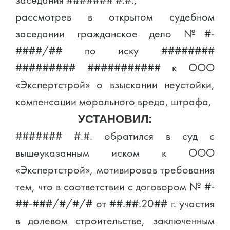
заседания ####### #.#.,
рассмотрев в открытом судебном
заседании гражданское дело №#-
####/## по иску ########
######### ########### к ООО
«Экспертстрой» о взыскании неустойки,
компенсации морального вреда, штрафа,
УСТАНОВИЛ:
####### #.#. обратился в суд с
вышеуказанным иском к ООО
«Экспертстрой», мотивировав требования
тем, что в соответствии с договором № #-
##-###/#/#/# от ##.##.20## г. участия
в долевом строительстве, заключенным