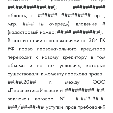
##:##:#######:##); ##########
область, г. ###### ######### пр-т,
мкр. ##-# (# очередь), владение #
(кадастровый номер: ##:##:#######:#).
В соответствии с положениями ст. 384 ГК
РФ право первоначального кредитора
переходит к новому кредитору в том
объеме и на тех условиях, которые
существовали к моменту перехода права.
##.##.20## г. между ООО
«ПерснективаИнвест» и ######### #.#.
заключен договор № #-###-##-#-
###/##-##-## уступки прав требований