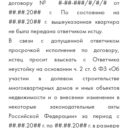
договору № #-##-###/#/#/# от
##.##.20## г. По состоянию на
##.##.20## г. вышеуказанная квартира
не была передана ответчиком истцу.
В связи с допущенной ответчиком
просрочкой исполнения по договору,
истец просит взыскать с Ответчика
неустойку на основании ч. 2 ст. 6 ФЗ «Об
участии в долевом строительстве
многоквартирных домов и иных объектов
недвижимости и о внесении изменении в
некоторые законодательные акты
Российской Федерации» за период с
##.##.20## г. по ##.##.20## г. в размере