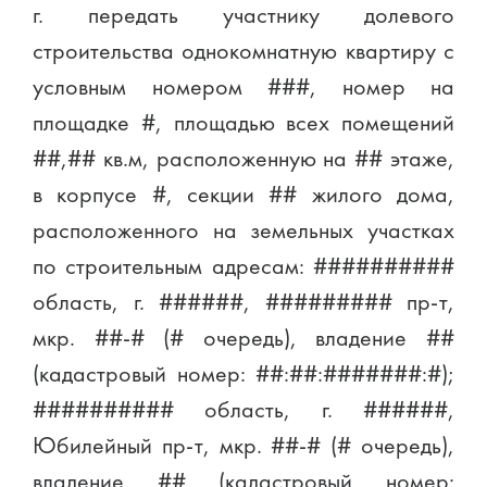
г. передать участнику долевого
строительства однокомнатную квартиру с
условным номером ###, номер на
площадке #, площадью всех помещений
##,## кв.м, расположенную на ## этаже,
в корпусе #, секции ## жилого дома,
расположенного на земельных участках
по строительным адресам: ##########
область, г. ######, ######### пр-т,
мкр. ##-# (# очередь), владение ##
(кадастровый номер: ##:##:#######:#);
########## область, г. ######,
Юбилейный пр-т, мкр. ##-# (# очередь),
владение ## (кадастровый номер: