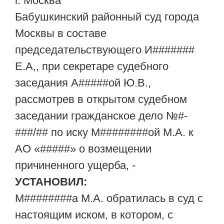
г. Москва
Бабушкинский районный суд города
Москвы в составе
председательствующего И#######
Е.А,, при секретаре судебного
заседания А#####ой Ю.В.,
рассмотрев в открытом судебном
заседании гражданское дело №#-
###/## по иску М########ой М.А. к
АО «#####» о возмещении
причиненного ущерба, -
УСТАНОВИЛ:
М########а М.А. обратилась в суд с
настоящим иском, в котором, с