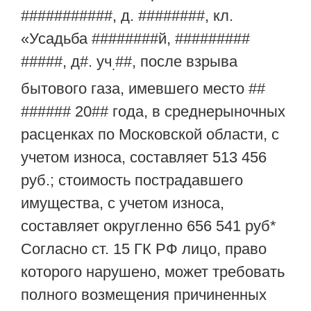
###########, д. ########, кл.
«Усадьба ########й, #########
#####, д#. уч
##, после взрыва
.
бытового газа, имевшего место ##
###### 20## года, в среднерыночных
расценках по Московской области, с
учетом износа, составляет 513 456
руб.; стоимость пострадавшего
имущества, с учетом износа,
составляет округленно 656 541 руб*
Согласно ст. 15 ГК РФ лицо, право
которого нарушено, может требовать
полного возмещения причиненных