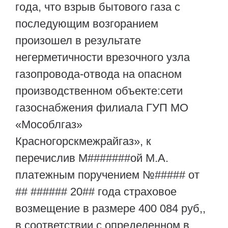
года, что взрыв бытового газа с
последующим возгоранием
произошел в результате
негерметичности врезочного узла
газопровода-отвода на опасном
производственном объекте:сети
газоснабжения филиала ГУП МО
«Мособлгаз»
Красногорскмежрайгаз», к
перечислив М#######ой М.А.
платежным поручением №##### от
## ###### 20## года страховое
возмещение в размере 400 084 руб,,
в соответствии с определенном в