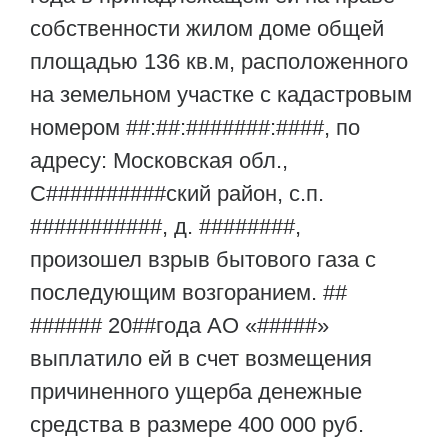
собственности жилом доме общей
площадью 136 кв.м, расположенного
на земельном участке с кадастровым
номером ##:##:#######:####, по
адресу: Московская обл.,
С##########ский район, с.п.
###########, д. ########,
произошел взрыв бытового газа с
последующим возгоранием. ##
###### 20##года АО «#####»
выплатило ей в счет возмещения
причиненного ущерба денежные
средства в размере 400 000 руб.