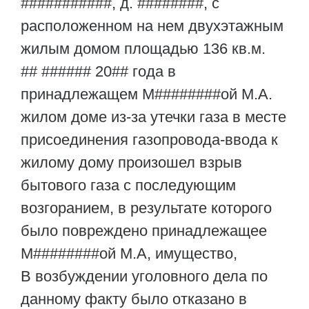
###########, д. ########, с
расположенном на нем двухэтажным
жилым домом площадью 136 кв.м.
## ###### 20## года в
принадлежащем М########ой М.А.
жилом доме из-за утечки газа в месте
присоединения газопровода-ввода к
жилому дому произошел взрыв
бытового газа с последующим
возгоранием, в результате которого
было повреждено принадлежащее
М########ой М.А, имущество,
В возбуждении уголовного дела по
данному факту было отказано в