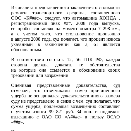
Из анализа представленного заключения о стоимости
ремонта транспортного средства, составленного
ООО «К###с», следует, что автомашина ХОНДА ,
регистрационный знак ###, 2008 года выпуска,
ее пробег составлял на момент осмотра 7 298 км.,
а с учетом того, что столкновение произошло
в августе 2008 года, суд полагает, что процент износа
указанный в заключении как 3, 61 является
обоснованным.
В соответствии со ст.ст. 12, 56 ГПК РФ, каждая
сторона должна доказать те обстоятельства
на которые она ссылается в обоснование своих
требований или возражений.
Оценивая представленные доказательства, суд
отмечает, что ответчиками размер причиненного
ущерба не оспаривался, доказательств иного размера
суду не представлено, в связи с чем, суд полагает, что
сумма ущерба, подлежащая возмещению составляет
с учетом износа 99 821 руб. 34 коп. и подлежит
взысканию с ОАО СО «А###с» в пользу ОСАО
«###».