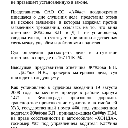
не превышает установленную в законе.
Представитель ОАО СО «А###с» неоднократно
извещался о дне слушания дела, представил отзыв
на исковое заявление, в котором возражал против
заявленных требований, ссылаясь на то, что вина
ответчика Ж###ова Б.П. в ДТП не установлена,
следовательно, отсутствует причинно-следственная
связь между ущербом и действиями водителя.
Суд определил рассмотреть дело в отсутствие
ответчика в порядке ст. 167 ГПК РФ.
Выслушав представителя ответчика Ж###ова Б.П.
— Д###юк Н.В., проверив материалы дела, суд
приходит к следующему.
Как установлено в судебном заседании 19 августа
2008 года на местном проезде в районе корпуса
1471 г. Зеленограда произошло дорожно-
транспортное происшествие с участием автомобилей
УАЗ, государственный номер ###, под управлением
водителя Ж###ова Б,П., принадлежащем С###ву П.М.
на праве собственности и автомобилем «ХОНДА»,
госномер ### под управлением водителя К###ина