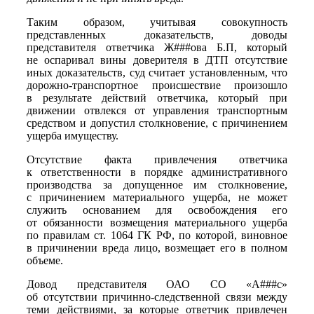
Таким образом, учитывая совокупность
представленных доказательств, доводы
представителя ответчика Ж###ова Б.П, который
не оспаривал вины доверителя в ДТП отсутствие
иных доказательств, суд считает установленным, что
дорожно-транспортное происшествие произошло
в результате действий ответчика, который при
движении отвлекся от управления транспортным
средством и допустил столкновение, с причинением
ущерба имуществу.
Отсутствие факта привлечения ответчика
к ответственности в порядке административного
производства за допущенное им столкновение,
с причинением материального ущерба, не может
служить основанием для освобождения его
от обязанности возмещения материального ущерба
по правилам ст. 1064 ГК РФ, по которой, виновное
в причинении вреда лицо, возмещает его в полном
объеме.
Довод представителя ОАО СО «А###с»
об отсутствии причинно-следственной связи между
теми действиями, за которые ответчик привлечен