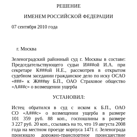
РЕШЕНИЕ
ИМЕНЕМ РОССИЙСКОЙ ФЕДЕРАЦИИ
07 сентября 2010 года
г. Москва
Зеленоградский районный суд г. Москвы в составе:
Председательствующего судьи И###ой И.А. при
секретаре К###ой Н.Е., рассмотрев в открытом
судебном заседании гражданское дело по иску ОСАО
«###» к Ж###ву Б.П., ОАО Страховое общество
«А###с» о возмещении ущерба
УСТАНОВИЛ:
Истец обратился в суд с иском к Б.П., ОАО
СО «А###с» о возмещении ущерба в размере
101 359 руб. 88 коп., госпошлины в размере
3 227 руб. 20 коп., ссылаясь на то, что 19 августа 2008
года на местном проезде корпуса 1471 г. Зеленограда
произошло дорожно-транспортное происшествие