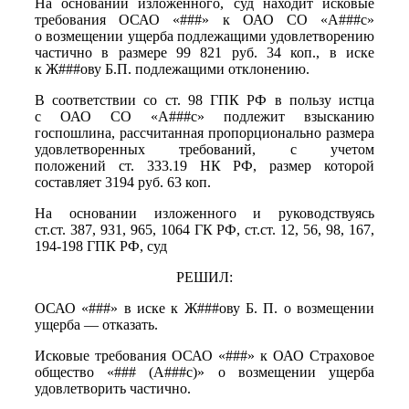
На основании изложенного, суд находит исковые
требования ОСАО «###» к ОАО СО «А###с»
о возмещении ущерба подлежащими удовлетворению
частично в размере 99 821 руб. 34 коп., в иске
к Ж###ову Б.П. подлежащими отклонению.
В соответствии со ст. 98 ГПК РФ в пользу истца
с ОАО СО «А###с» подлежит взысканию
госпошлина, рассчитанная пропорционально размера
удовлетворенных требований, с учетом
положений ст. 333.19 НК РФ, размер которой
составляет 3194 руб. 63 коп.
На основании изложенного и руководствуясь
ст.ст. 387, 931, 965, 1064 ГК РФ, ст.ст. 12, 56, 98, 167,
194-198 ГПК РФ, суд
РЕШИЛ:
ОСАО «###» в иске к Ж###ову Б. П. о возмещении
ущерба — отказать.
Исковые требования ОСАО «###» к ОАО Страховое
общество «### (А###с)» о возмещении ущерба
удовлетворить частично.