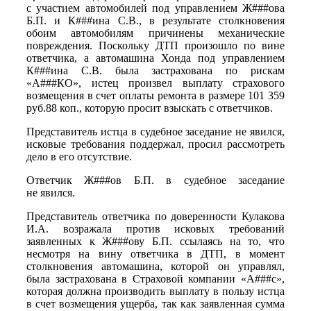
с участием автомобилей под управлением Ж###ова
Б.П. и К###ина С.В., в результате столкновения
обоим автомобилям причинены механические
повреждения. Поскольку ДТП произошло по вине
ответчика, а автомашина Хонда под управлением
К###ина С.В. была застрахована по рискам
«А###КО», истец произвел выплату страхового
возмещения в счет оплаты ремонта в размере 101 359
руб.88 коп., которую просит взыскать с ответчиков.
Представитель истца в судебное заседание не явился,
исковые требования поддержал, просил рассмотреть
дело в его отсутствие.
Ответчик Ж###ов Б.П. в судебное заседание
не явился.
Представитель ответчика по доверенности Кулакова
И.А. возражала против исковых требований
заявленных к Ж###ову Б.П. ссылаясь на то, что
несмотря на вину ответчика в ДТП, в момент
столкновения автомашина, которой он управлял,
была застрахована в Страховой компании «А###с»,
которая должна производить выплату в пользу истца
в счет возмещения ущерба, так как заявленная сумма