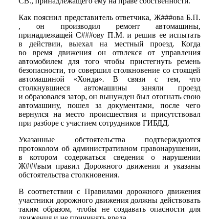
СВ., принадлежащего ему на праве собственности.
Как пояснил представитель ответчика, Ж###ова Б.П.
, он производил ремонт автомашины,
принадлежащей C###ову П.М. и решив ее испытать
в действии, выехал на местный проезд. Когда
во время движения он отвлекся от управления
автомобилем для того чтобы пристегнуть ремень
безопасности, то совершил столкновение со стоящей
автомашиной «Хонда». В связи с тем, что
столкнувшиеся автомашины заняли проезд
и образовался затор, он вынужден был отогнать свою
автомашину, пошел за документами, после чего
вернулся на место происшествия и присутствовал
при разборе с участием сотрудников ГИБДД.
Указанные обстоятельства подтверждаются
протоколом об административном правонарушении,
в котором содержаться сведения о нарушении
Ж###вым правил Дорожного движения и указаны
обстоятельства столкновения.
В соответствии с Правилами дорожного движения
участники дорожного движения должны действовать
таким образом, чтобы не создавать опасности для
движения и не причинять вреда.