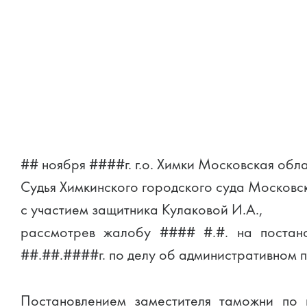
## ноября ####г. г.о. Химки Московская обл
Судья Химкинского городского суда Московс
с участием защитника Кулаковой И.А.,
рассмотрев жалобу #### #.#. на постано
##.##.####г. по делу об административном 
Постановлением заместителя таможни по 