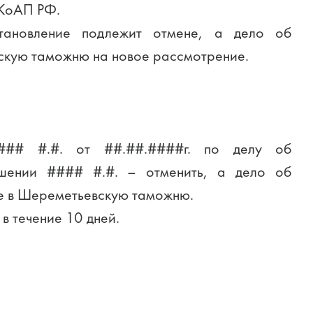
 КоАП РФ.
становление подлежит отмене, а дело об
скую таможню на новое рассмотрение.
#### #.#. от ##.##.####г. по делу об
ошении #### #.#. – отменить, а дело об
е в Шереметьевскую таможню.
в течение 10 дней.