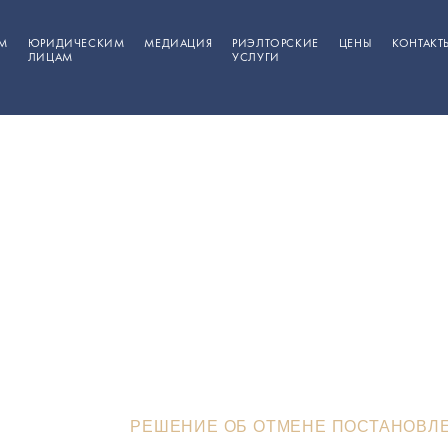
М
ЮРИДИЧЕСКИМ
МЕДИАЦИЯ
РИЭЛТОРСКИЕ
ЦЕНЫ
КОНТАКТ
ЛИЦАМ
УСЛУГИ
Решение об отмен
новления таможни
1 ст. 16.2 КоАП РФ
Е РЕШЕНИЯ
>
РЕШЕНИЕ ОБ ОТМЕНЕ ПОСТАНОВЛЕНИ