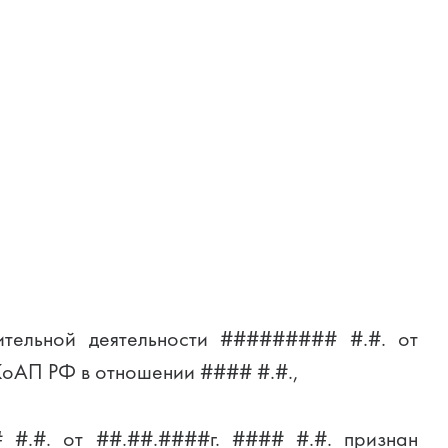
ительной деятельности ######### #.#. от
 КоАП РФ в отношении #### #.#.,
 #.#. от ##.##.####г. #### #.#. признан