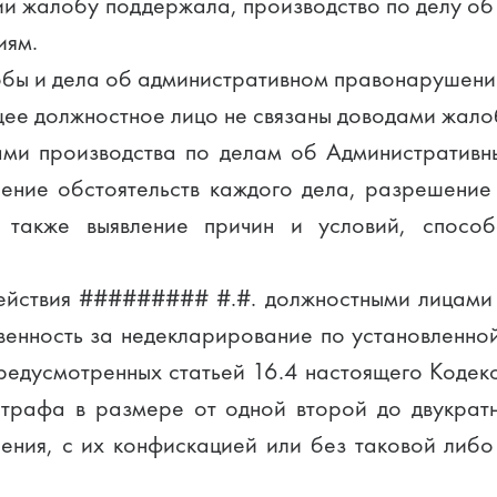
ии жалобу поддержала, производство по делу 
иям.
бы и дела об административном правонарушении
ящее должностное лицо не связаны доводами жало
ами производства по делам об Административн
ение обстоятельств каждого дела, разрешение
а также выявление причин и условий, спосо
 действия ######### #.#. должностными лицам
енность за недекларирование по установленн
редусмотренных статьей 16.4 настоящего Кодек
трафа в размере от одной второй до двукрат
ния, с их конфискацией или без таковой либ