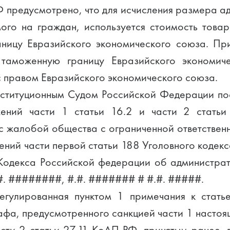
Ф предусмотрено, что для исчисления размера 
мого на граждан, используется стоимость това
ницу Евразийского экономического союза. При
 таможенную границу Евразийского экономич
с правом Евразийского экономического союза.
нституционным Судом Российской Федерации по
жений части 1 статьи 16.2 и части 2 стать
с жалобой общества с ограниченной ответственн
ений части первой статьи 188 Уголовного кодекс
1 Кодекса Российской федерации об администр
#. ########, #.#. ####### # #.#. #####.
регулированная пунктом 1 примечания к ста
фа, предусмотренного санкцией части 1 настояще