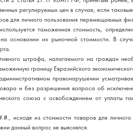
ти 2 статьи 27.11 КоАП РФ, принятым ранее, в
енных регулируемых цен в случае, если таковые
аров для личного пользования перемещаемых ф
спользуется таможенная стоимость, определе
 на основании их рыночной стоимости. В случ
рта.
тивного штрафа, налагаемого на граждан нео
аможенную границу Евразийского экономическог
 административном правонарушении усматрива
товара и без разрешения вопроса об исключе
ческого союза с освобождением от уплаты там
., исходя из стоимости товаров для личного
ни данный вопрос не выяснялся.