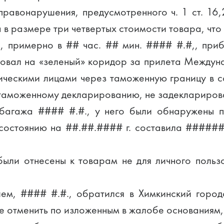
правонарушения, предусмотренного ч. 1 ст. 16
в размере три четвертых стоимости товара, что
#г., примерно в ## час. ## мин. #### #.#,, 
овал на «зеленый» коридор за прилета Между
ическими лицами через таможенную границу в 
таможенному декларированию, не задекларирова
багажа #### #.#., у него были обнаружены 
состоянию на ##.##.#### г. составила ######
ли отнесены к товарам не для личного польз
ем, #### #.#., обратился в Химкинский горо
 отменить по изложенным в жалобе основаниям, 