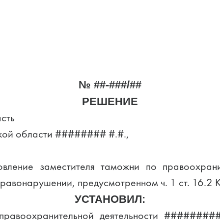
№ ##-###/##
РЕШЕНИЕ
асть
кой области ######## #.#.,
вление заместителя таможни по правоохран
правонарушении, предусмотренном ч. 1 ст. 16.2
УСТАНОВИЛ:
правоохранительной деятельности #########