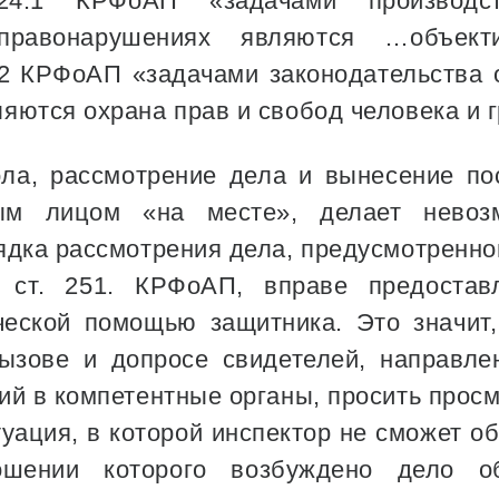
 24.1 КРФоАП «задачами произво
правонарушениях являются …объект
1.2 КРФоАП «задачами законодательства
яются охрана прав и свобод человека и 
ола, рассмотрение дела и вынесение по
ым лицом «на месте», делает невоз
ядка рассмотрения дела, предусмотренн
 ст. 251. КРФоАП, вправе предоставл
ческой помощью защитника. Это значит,
вызове и допросе свидетелей, направле
ий в компетентные органы, просить просм
туация, в которой инспектор не сможет 
шении которого возбуждено дело о