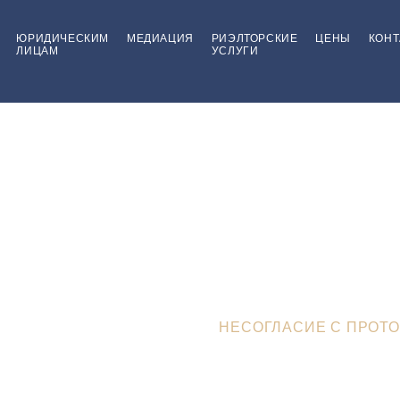
ЮРИДИЧЕСКИМ
МЕДИАЦИЯ
РИЭЛТОРСКИЕ
ЦЕНЫ
КОНТ
ЛИЦАМ
УСЛУГИ
гласие с протокол
дтп, как быть?
>
ЮРИДИЧЕСКИЙ БЛОГ
>
НЕСОГЛАСИЕ С ПРОТО