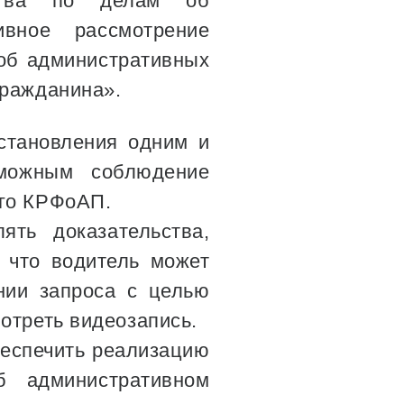
дства по делам об
ивное рассмотрение
 об административных
гражданина».
становления одним и
можным соблюдение
ого КРФоАП.
ять доказательства,
 что водитель может
нии запроса с целью
отреть видеозапись.
обеспечить реализацию
б административном