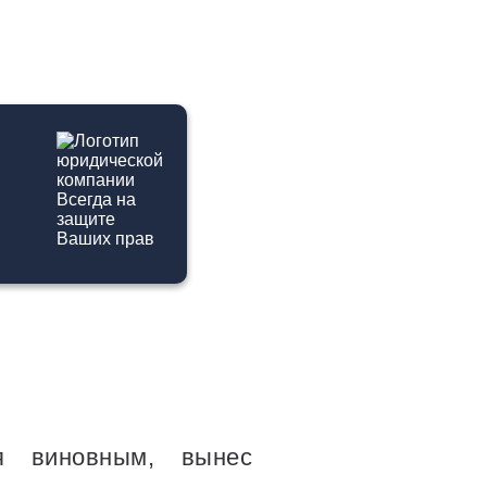
Ы
я виновным, вынес