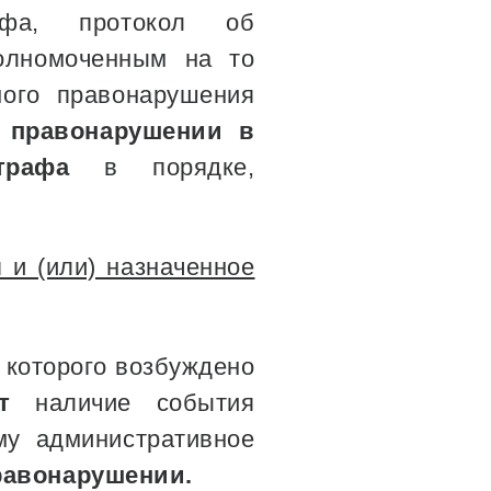
афа, протокол об
полномоченным на то
ого правонарушения
 правонарушении в
штрафа
в порядке,
 и (или) назначенное
и которого возбуждено
т
наличие события
му административное
равонарушении.