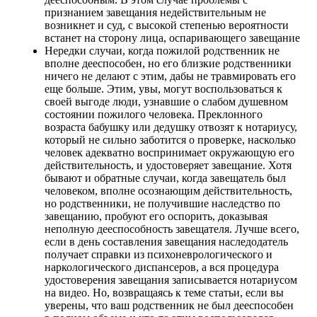
признанием завещания недействительным не
возникнет и суд, с высокой степенью вероятности
встанет на сторону лица, оспаривающего завещание
Нередки случаи, когда пожилой родственник не
вполне дееспособен, но его близкие родственники
ничего не делают с этим, дабы не травмировать его
еще больше. Этим, увы, могут воспользоваться к
своей выгоде люди, узнавшие о слабом душевном
состоянии пожилого человека. Преклонного
возраста бабушку или дедушку отвозят к нотариусу,
который не сильно заботится о проверке, насколько
человек адекватно воспринимает окружающую его
действительность, и удостоверяет завещание. Хотя
бывают и обратные случаи, когда завещатель был
человеком, вполне осознающим действительность,
но родственники, не получившие наследство по
завещанию, пробуют его оспорить, доказывая
неполную дееспособность завещателя. Лучше всего,
если в день составления завещания наследодатель
получает справки из психоневрологического и
наркологического диспансеров, а вся процедура
удостоверения завещания записывается нотариусом
на видео. Но, возвращаясь к теме статьи, если вы
уверены, что ваш родственник не был дееспособен