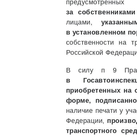
предусмотренны
за собственниками
лицами,
указанн
в установленном по
собственности на т
Российской Федераци
В силу п 9 Пр
в Госавтоинспе
приобретенных на 
форме, подписанно
наличие печати у уч
Федерации,
произво
транспортного сре