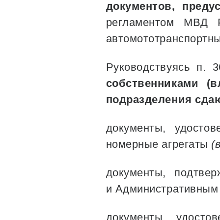
документов, пред
регламентом МВД Р
автомототранспортны
Руководствуясь п. 
собственниками (в
подразделения сда
документы, удостов
номерные агрегаты
(
документы, подтве
и Административным 
документы, удосто