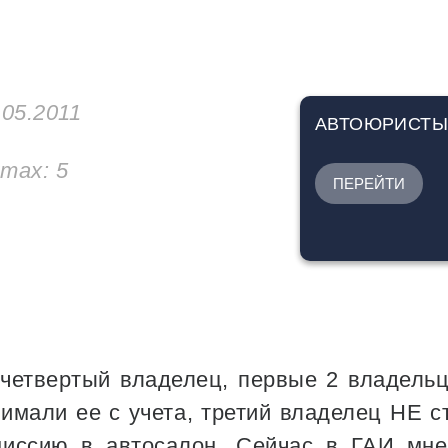
.05.2011
АВТОЮРИСТ
утах:
5
ПЕРЕЙТИ
четвертый владелец, первые 2 владель
имали ее с учета, третий владелец НЕ с
иссию в автосалон. Сейчас в ГАИ мне