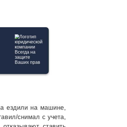
Ы
ца ездили на машине,
тавил/снимал с учета,
 отказывают ставить