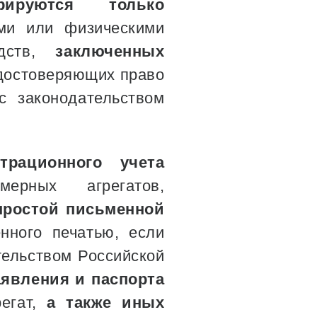
трируются только
ми или физическими
едств,
заключенных
удостоверяющих право
с законодательством
трационного учета
ерных агрегатов,
простой письменной
нного печатью, если
тельством Российской
аявления и паспорта
регат,
а также иных