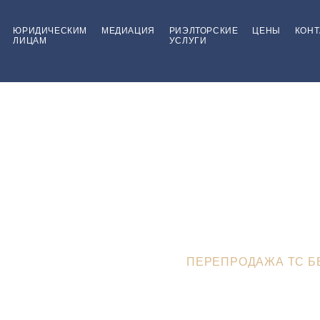
ЮРИДИЧЕСКИМ
МЕДИАЦИЯ
РИЭЛТОРСКИЕ
ЦЕНЫ
КОНТ
ЛИЦАМ
УСЛУГИ
Перепродажа ТС бе
постановки на уче
Е
>
ЮРИДИЧЕСКИЙ БЛОГ
>
ПЕРЕПРОДАЖА ТС Б