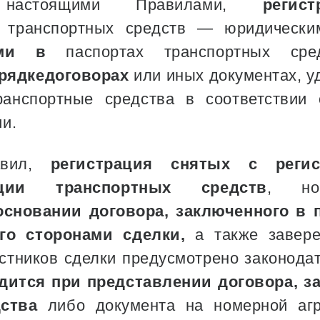
х настоящими Правилами,
регис
транспортных средств — юридически
ыми в
паспортах транспортных ср
рядкедоговорах
или иных документах, 
ранспортные средства в соответствии 
и.
авил,
регистрация снятых с регис
кции транспортных средств
, ном
основании договора, заключенного в 
го сторонами сделки,
а также завере
астников сделки предусмотрено законода
дится при представлении договора, з
дства
либо документа на номерной аг