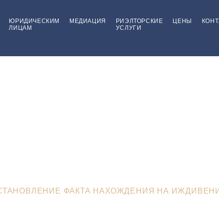
ЮРИДИЧЕСКИМ
МЕДИАЦИЯ
РИЭЛТОРСКИЕ
ЦЕНЫ
КОНТ
ЛИЦАМ
УСЛУГИ
Установление факт
ождения на иждив
ДЕ
>
ФИЗИЧЕСКИМ ЛИЦАМ
>
УСТАНОВЛЕНИЕ ЮР
СТАНОВЛЕНИЕ ФАКТА НАХОЖДЕНИЯ НА ИЖДИВЕН